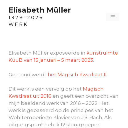
Ga
Elisabeth Müller
naar
Menu
de
1 9 7 8 – 2 0 2 6
inhoud
W E R K
Elisabeth Müller exposeerde in
kunstruimte
KuuB van 15 januari – 5 maart 2023
.
Getoond werd;
het Magisch Kwadraat II
.
Dit werk is een vervolg op het
Magisch
Kwadraat uit 2016
en geeft een overzicht van
mijn beeldend werk van 2016 – 2022. Het
werk is gebaseerd op de principes van het
Wohltemperierte Klavier van J.S. Bach. Als
uitgangspunt heb ik 12 kleurgroepen