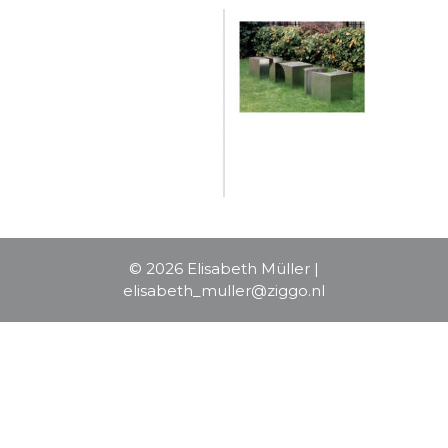
© 2026 Elisabeth Müller |
elisabeth_muller@ziggo.nl