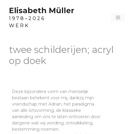
Ga
Elisabeth Müller
naar
Menu
de
1 9 7 8 – 2 0 2 6
inhoud
W E R K
twee schilderijen; acryl
op doek
Deze bijzondere vorm van menselijk
bestaan betekent voor mij, dankzij mijn
vriendschap met Adrian, het paradigma
van alle lotsvorming, de klassieke
aanleiding om ons te laten ontroeren door
datgene wat wij wording, ontwikkeling,
bestemming noemen.