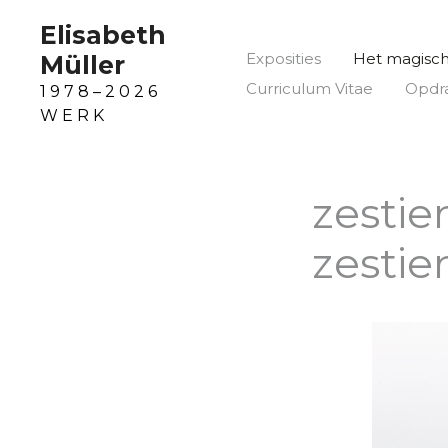
Ga
Elisabeth
naar
Exposities
Het magisch 
Müller
de
inhoud
Curriculum Vitae
Opdr
1 9 7 8 – 2 0 2 6
W E R K
zestie
zestie